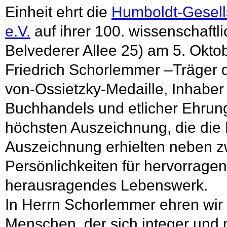
Einheit ehrt die
Humboldt-
Gesell
e.V.
auf ihrer 100. wissenschaft
Belvederer Allee 25) am 5. Okto
Friedrich Schorlemmer –Träger 
von-
Ossietzky-
Medaille, Inhabe
Buchhandels und etlicher Ehrun
höchsten Auszeichnung, die die
Auszeichnung erhielten neben 
Persönlichkeiten für hervorrage
herausragendes Lebenswerk.
In Herrn Schorlemmer ehren wir
Menschen, der sich integer und